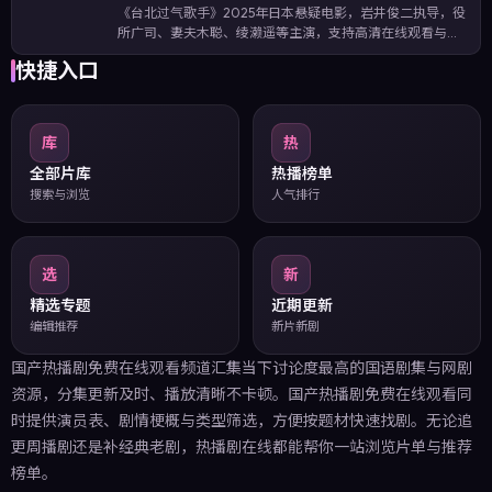
《台北过气歌手》2025年日本悬疑电影，岩井俊二执导，役
所广司、妻夫木聪、绫濑遥等主演，支持高清在线观看与完
整剧情介绍。在高压调查与家庭羁绊之间拉扯，节奏张弛有
快捷入口
度，悬念保持到片尾。影片收录关键词：台北过气歌手在线
观看、日本悬疑、岩井俊二作品…
库
热
全部片库
热播榜单
搜索与浏览
人气排行
选
新
精选专题
近期更新
编辑推荐
新片新剧
国产热播剧免费在线观看频道汇集当下讨论度最高的国语剧集与网剧
资源，分集更新及时、播放清晰不卡顿。国产热播剧免费在线观看同
时提供演员表、剧情梗概与类型筛选，方便按题材快速找剧。无论追
更周播剧还是补经典老剧，热播剧在线都能帮你一站浏览片单与推荐
榜单。