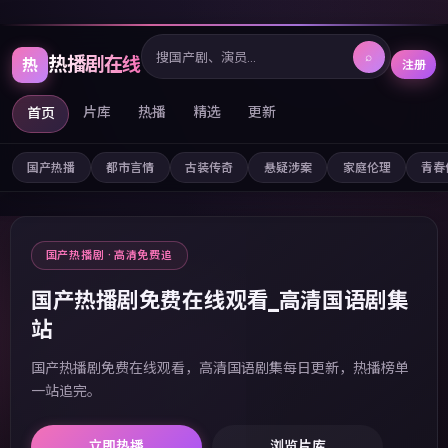
⌕
热播剧在线
热
注册
片库
热播
精选
更新
首页
国产热播
都市言情
古装传奇
悬疑涉案
家庭伦理
青春
国产热播剧 · 高清免费追
国产热播剧免费在线观看_高清国语剧集
站
国产热播剧免费在线观看，高清国语剧集每日更新，热播榜单
一站追完。
立即热播
浏览片库