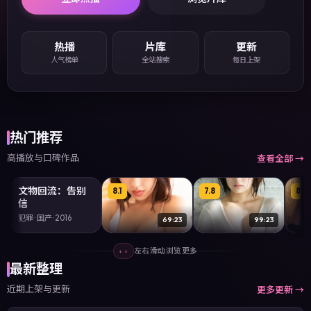
热播
片库
更新
人气榜单
全站搜索
每日上架
热门推荐
高播放与口碑作品
查看全部 →
99:47
文物回流：告别
7.5
8.1
7.8
8.4
信
犯罪 · 国产 · 2016
69:23
99:23
济州岛不下雨
首尔过气歌手
台北
左右滑动浏览更多
‹ ›
犯罪 · 国产 · 2017
科幻 · 欧美 · 2020
犯罪 ·
最新整理
近期上架与更新
更多更新 →