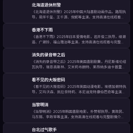
北海道退休刑警
《北海道退休刑警》2025年中国大陆喜剧动画作品，路阳执
导，易烊千玺、王千源、倪妮等主演，支持高清在线观看与
完整剧情介绍。以细腻的日常细节铺陈情感，却在关键节点
抛出出人意料的反转。影片收录关键词：北海道退休刑警在
香港不下雨
线观看、中国大陆喜剧、路阳作…
《香港不下雨》2025年日本爱情电影，岩井俊二执导，绫濑
遥、广濑铃、福山雅治等主演，支持高清在线观看与完整剧
情介绍。在高压调查与家庭羁绊之间拉扯，节奏张弛有度，
悬念保持到片尾。影片收录关键词：香港不下雨在线观看、
消失的录音带之后
日本爱情、岩井俊二作品、绫濑…
《消失的录音带之后》2025年美国喜剧剧集，丹尼斯·维伦纽
瓦执导，瑞恩·高斯林、艾米莉·布朗特、莱昂纳多·迪卡普里奥
等主演，支持高清在线观看与完整剧情介绍。在高压调查与
家庭羁绊之间拉扯，节奏张弛有度，悬念保持到片尾。影片
看不见的大阪密码
收录关键词：消失的录…
《看不见的大阪密码》2025年英国动漫电影，埃德加·赖特执
导，艾玛·沃森、凯拉·奈特莉、本尼迪克特·康伯巴奇等主演，
支持高清在线观看与完整剧情介绍。通过多线叙事交织城市
群像，呈现时代背景下小人物的命运起伏。影片收录关键
当黎明消
词：看不见的大阪密码在…
《当黎明消》2025年韩国喜剧电影，朴赞郁执导，黄政民、
马东锡、李政宰等主演，支持高清在线观看与完整剧情介
绍。围绕一场突如其来的假面舞会展开，人物在道德与生存
之间做出艰难抉择。影片收录关键词：当黎明消在线观看、
台北过气歌手
韩国喜剧、朴赞郁作品、黄政民主…